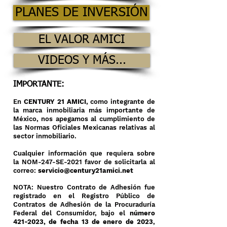
PLANES DE INVERSIÓN
EL VALOR AMICI
VIDEOS Y MÁS...
IMPORTANTE:
En
CENTURY 21 AMICI
, como integrante de
la marca inmobiliaria más importante de
México, nos apegamos al cumplimiento de
las Normas Oficiales Mexicanas relativas al
sector inmobiliario.
Cualquier información que requiera sobre
la NOM-247-SE-2021 favor de solicitarla al
correo:
servicio@century21amici.net
NOTA: Nuestro Contrato de Adhesión fue
registrado en el Registro Público de
Contratos de Adhesión de la Procuraduría
Federal del Consumidor, bajo el
número
421-2023
, de fecha 13 de enero de 2023
,