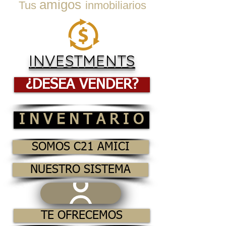
amigos
Tus
inmobiliarios
INVESTMENTS
¿DESEA VENDER?
I N V E N T A R I O
SOMOS C21 AMICI
NUESTRO SISTEMA
TE OFRECEMOS