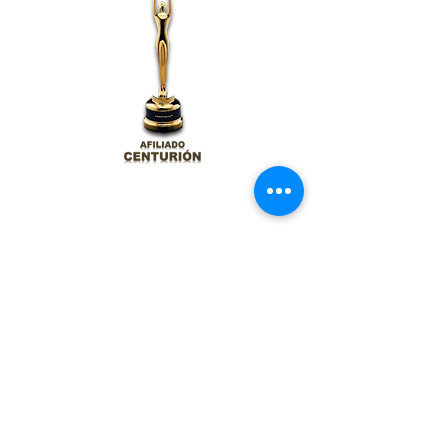
Contacta a tu
Asesor Inmobiliario Profesional
55.2455.1166
al 68
(+ 52)
servicio@century21amici.net
e-mail: